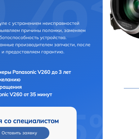
уле с устранением неисправностей
выявляем причины поломки, заменяем
ботоспособность устройства.
анные производителем запчасти, после
 и предоставляем гарантию.
еры Panasonic V260 до 3 лет
 желанию
бращения
nic V260 от 35 минут
я со специалистом
Оставить заявку