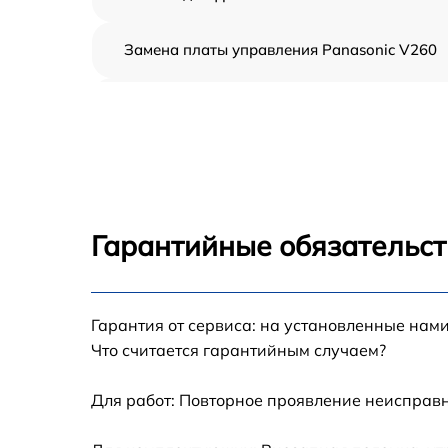
Замена платы управления Panasonic V260
Замена контроллера питания Panasonic
V260
Замена дисплея (экрана) Panasonic V260
Замена аккумулятора Panasonic V260
Гарантийные обязательст
Замена микрофона Panasonic V260
Гарантия от сервиса: на установленные нами
Замена кнопки включения Panasonic V260
Что считается гарантийным случаем?
Замена шлейфа фокусировки Panasonic
V260
Для работ: Повторное проявление неисправн