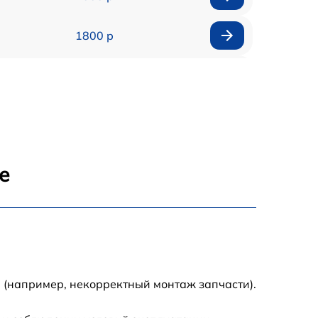
1800 р
1500 р
1600 р
800 р
е
1450 р
1400 р
1800 р
 (например, некорректный монтаж запчасти).