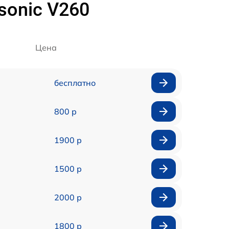
onic V260
Цена
бесплатно
800 р
1900 р
1500 р
2000 р
1800 р