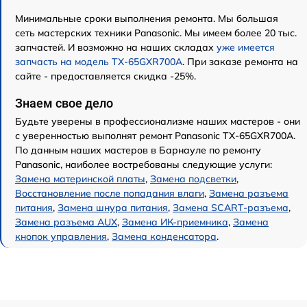
Минимальные сроки выполнения ремонта. Мы большая
сеть мастерских техники Panasonic. Мы имеем более 20 тыс.
запчастей. И возможно на наших складах
уже имеется
запчасть на модель TX-65GXR700A
. При заказе ремонта на
сайте - предоставляется скидка -25%.
Знаем свое дело
Будьте уверены в профессионализме наших мастеров - они
с уверенностью выполнят ремонт Panasonic TX-65GXR700A.
По данным наших мастеров в Барнауле по ремонту
Panasonic, наиболее востребованы следующие услуги:
Замена материнской платы
,
Замена подсветки
,
Восстановление после попадания влаги
,
Замена разъема
питания
,
Замена шнура питания
,
Замена SCART-разъема
,
Замена разъема AUX
,
Замена ИК-приемника
,
Замена
кнопок управления
,
Замена конденсатора
.