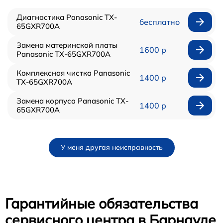
Диагностика Panasonic TX-
бесплатно
65GXR700A
Замена материнской платы
1600 р
Panasonic TX-65GXR700A
Комплексная чистка Panasonic
1400 р
TX-65GXR700A
Замена корпуса Panasonic TX-
1400 р
65GXR700A
У меня другая неисправность
Гарантийные обязательства
сервисного центра в Барнауле