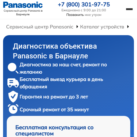
+7 (800) 301-97-75
Ежедневно с 9:00 до 21:00
Сервисный центр Panasonic
в
Барнауле
Позвонить
мне утром
Сервисный центр Panasonic
Каталог устройств
Ре
Диагностика объектива
Panasonic в Барнауле
Диагностика за наш счет, ремонт по
желанию
Бесплатный выезд курьера в день
обращения
Гарантия на ремонт до 3 лет
Срочный ремонт от 35 минут
Бесплатная консультация со
специалистом