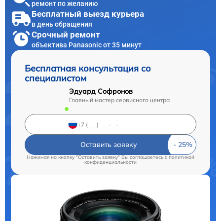
ремонт по желанию
Бесплатный выезд курьера
в день обращения
Срочный ремонт
объектива Panasonic от 35 минут
Бесплатная консультация со
специалистом
Эдуард Софронов
Главный мастер сервисного центра
Оставить заявку
Нажимая на кнопку "Оставить заявку" Вы соглашаетесь c
политикой
конфиденциальности