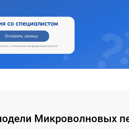
ия со специалистом
Оставить заявку
аетесь c
политикой конфиденциальности
одели Микроволновых пе