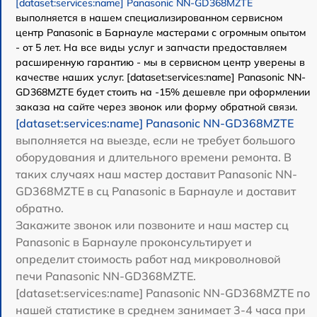
[dataset:services:name] Panasonic NN-GD368MZTE
выполняется в нашем специализированном сервисном
центр Panasonic в Барнауле мастерами с огромным опытом
- от 5 лет. На все виды услуг и запчасти предоставляем
расширенную гарантию - мы в сервисном центр уверены в
качестве наших услуг. [dataset:services:name] Panasonic NN-
GD368MZTE будет стоить на -15% дешевле при оформлении
заказа на сайте через звонок или форму обратной связи.
[dataset:services:name] Panasonic NN-GD368MZTE
выполняется на выезде, если не требует большого
оборудования и длительного времени ремонта. В
таких случаях наш мастер доставит Panasonic NN-
GD368MZTE в сц Panasonic в Барнауле и доставит
обратно.
Закажите звонок или позвоните и наш мастер сц
Panasonic в Барнауле проконсультирует и
определит стоимость работ над микроволновой
печи Panasonic NN-GD368MZTE.
[dataset:services:name] Panasonic NN-GD368MZTE по
нашей статистике в среднем занимает 3-4 часа при