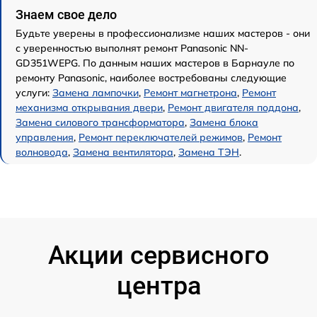
Знаем свое дело
Будьте уверены в профессионализме наших мастеров - они
с уверенностью выполнят ремонт Panasonic NN-
GD351WEPG. По данным наших мастеров в Барнауле по
ремонту Panasonic, наиболее востребованы следующие
услуги:
Замена лампочки
,
Ремонт магнетрона
,
Ремонт
механизма открывания двери
,
Ремонт двигателя поддона
,
Замена силового трансформатора
,
Замена блока
управления
,
Ремонт переключателей режимов
,
Ремонт
волновода
,
Замена вентилятора
,
Замена ТЭН
.
Акции сервисного
центра