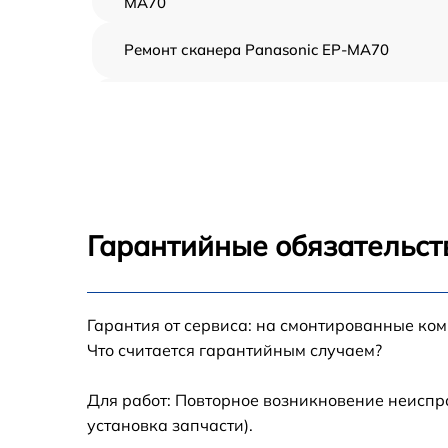
MA70
Ремонт сканера Panasonic EP-MA70
Ремонт электропроводки Panasonic EP-MA
Ремонт пульта управления Panasonic EP-
MA70
Ремонт пневмосистемы Panasonic EP-MA70
Гарантийные обязательст
Ремонт пневмокамеры Panasonic EP-MA70
Гарантия от сервиса: на смонтированные ко
Замена сканера Panasonic EP-MA70
Что считается гарантийным случаем?
Замена блока питания Panasonic EP-MA70
Для работ: Повторное возникновение неиспр
установка запчасти).
Прошивка Panasonic EP-MA70