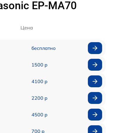
asonic EP-MA70
Цена
бесплатно
1500 р
4100 р
2200 р
4500 р
700 р