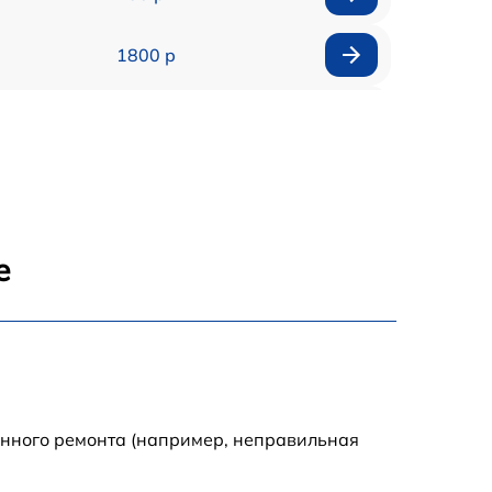
1800 р
900 р
1200 р
1500 р
е
3900 р
3800 р
1200 р
енного ремонта (например, неправильная
800 р