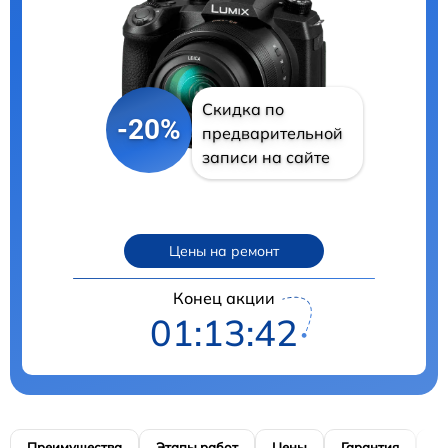
Скидка по
-20%
предварительной
записи на сайте
Цены на ремонт
Конец акции
01:13:41
Преимущества
Этапы работ
Цены
Гарантия
М