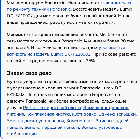
Мы ремонтируем Panasonic. Наши мастера -
специалисты
по ремонту техники Panasonic
. Восстановить модель Lumix
DC-FZ10002 для мастеров не будет новой задачей. На все
виды проведенных работ у нас имеется гарантия.
Минимальные сроки выполнения ремонта. Мы большая
сеть мастерских техники Panasonic. Мы имеем более 20 тыс.
запчастей. И возможно на наших складах
уже имеется
запчасть на модель Lumix DC-FZ10002
. При заказе ремонта
на сайте - предоставляется скидка -25%.
Знаем свое дело
Будьте уверены в профессионализме наших мастеров - они
с уверенностью выполнят ремонт Panasonic Lumix DC-
FZ10002. По данным наших мастеров в Барнауле по
ремонту Panasonic, наиболее востребованы следующие
услуги:
Ремонт материнской платы
,
Замена контроллера
питания
,
Комплексная чистка
,
Юстировка
,
Замена вспышки
,
Замена диска управления
,
Замена линз
,
Замена задней
панели
,
Замена передней панели
,
Замена устройства
стабилизации
.