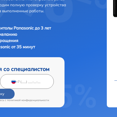
одим полную проверку устройства
а выполненные работы.
итолы Panasonic до 3 лет
 желанию
бращения
onic от 35 минут
я со специалистом
вку
есь c
политикой конфиденциальности