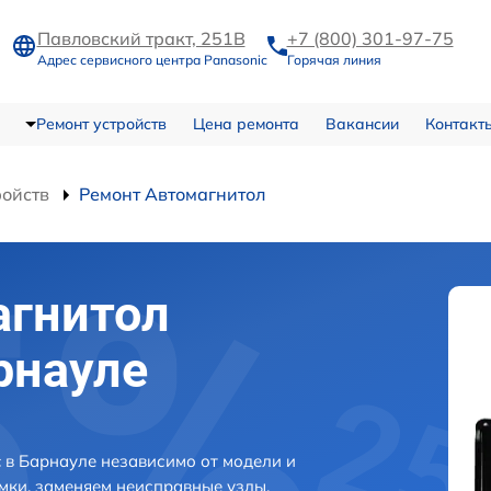
Павловский тракт, 251В
+7 (800) 301-97-75
Адрес сервисного центра Panasonic
Горячая линия
Ремонт устройств
Цена ремонта
Вакансии
Контакт
ройств
Ремонт Автомагнитол
агнитол
рнауле
 в Барнауле независимо от модели и
мки, заменяем неисправные узлы,