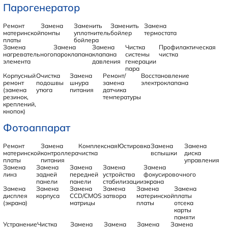
Парогенератор
Ремонт
Замена
Заменить
Заменить
Замена
материнской
помпы
уплотнитель
бойлер
термостата
платы
бойлера
Замена
Замена
Замена
Чистка
Профилактическая
нагревательного
пароклапана
клапана
системы
чистка
элемента
давления
генерации
пара
Корпусный
Очистка
Замена
Ремонт/
Восстановление
ремонт
подошвы
шнура
замена
электроклапана
(замена
утюга
питания
датчика
резинок,
температуры
креплений,
кнопок)
Фотоаппарат
Ремонт
Замена
Комплексная
Юстировка
Замена
Замена
материнской
контроллера
чистка
вспышки
диска
платы
питания
управления
Замена
Замена
Замена
Замена
Замена
линз
задней
передней
устройства
фокусировочного
панели
панели
стабилизации
экрана
Замена
Замена
Замена
Замена
Замена
Замена
дисплея
корпуса
CCD/CMOS
затвора
материнской
платы
(экрана)
матрицы
платы
отсека
карты
памяти
Устранение
Чистка
Замена
Замена
Замена
Замена