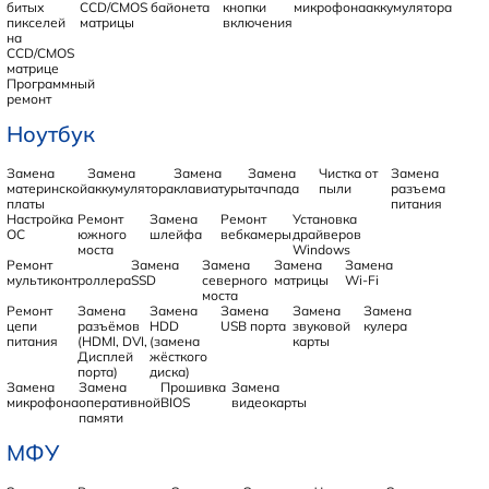
битых
CCD/CMOS
байонета
кнопки
микрофона
аккумулятора
пикселей
матрицы
включения
на
CCD/CMOS
матрице
Программный
ремонт
Ноутбук
Замена
Замена
Замена
Замена
Чистка от
Замена
материнской
аккумулятора
клавиатуры
тачпада
пыли
разъема
платы
питания
Настройка
Ремонт
Замена
Ремонт
Установка
ОС
южного
шлейфа
вебкамеры
драйверов
моста
Windows
Ремонт
Замена
Замена
Замена
Замена
мультиконтроллера
SSD
северного
матрицы
Wi-Fi
моста
Ремонт
Замена
Замена
Замена
Замена
Замена
цепи
разъёмов
HDD
USB порта
звуковой
кулера
питания
(HDMI, DVI,
(замена
карты
Дисплей
жёсткого
порта)
диска)
Замена
Замена
Прошивка
Замена
микрофона
оперативной
BIOS
видеокарты
памяти
МФУ