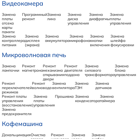
Видеокамера
Замена
Программный
Замена
Замена
Замена
Замена
платы
ремонт
линз
диска
диафрагмы
платы
отсека
управления
управления
карты
памяти
Замена
Замена
Замена
Замена
Замена
Замена
контроллера
дисплея
аккумулятора
микрофона
кнопки
шлейфа
питания
(экрана)
включения
фокусировки
Микроволновая печь
Замена
Ремонт
Ремонт
Ремонт
Замена
Замена
лампочки
магнетрона
механизма
двигателя
силового
блока
открывания
поддона
трансформатора
управления
двери
Ремонт
Ремонт
Замена
Замена
Замена
переключателей
волновода
вентилятора
ТЭН
датчиков
режимов
Ремонт платы
Замена
Прошивка
Замена
Замена
управления
платы
конденсатора
таймера
(восстановление)
управления
Замена
предохранителя
Кофемашина
Декальцинация
Очистка
Ремонт
Замена
Замена