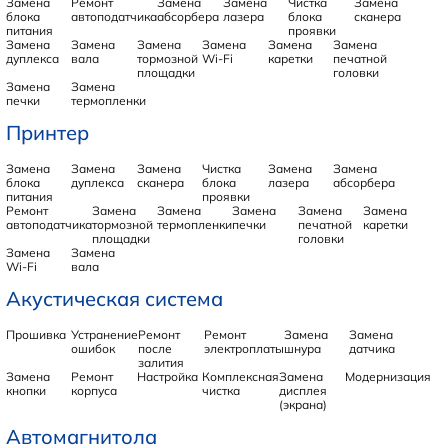
Замена
Ремонт
Замена
Замена
Чистка
Замена
блока
автоподатчика
абсорбера
лазера
блока
сканера
питания
проявки
Замена
Замена
Замена
Замена
Замена
Замена
дуплекса
вала
тормозной
Wi-Fi
каретки
печатной
площадки
головки
Замена
Замена
печки
термопленки
Принтер
Замена
Замена
Замена
Чистка
Замена
Замена
блока
дуплекса
сканера
блока
лазера
абсорбера
питания
проявки
Ремонт
Замена
Замена
Замена
Замена
Замена
автоподатчика
тормозной
термопленки
печки
печатной
каретки
площадки
головки
Замена
Замена
Wi-Fi
вала
Акустическая система
Прошивка
Устранение
Ремонт
Ремонт
Замена
Замена
ошибок
после
электроплаты
шнура
датчика
залития
Замена
Ремонт
Настройка
Комплексная
Замена
Модернизация
кнопки
корпуса
чистка
дисплея
(экрана)
Автомагнитола