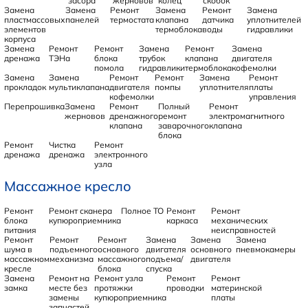
засора
жерновов
колец
скобок
Замена
Замена
Ремонт
Замена
Ремонт
Замена
пластмассовых
панелей
термостата
клапана
датчика
уплотнителей
элементов
термоблока
воды
гидравлики
корпуса
Замена
Ремонт
Ремонт
Замена
Ремонт
Замена
дренажа
ТЭНа
блока
трубок
клапана
двигателя
помола
гидравлики
термоблока
кофемолки
Замена
Замена
Ремонт
Ремонт
Замена
Ремонт
прокладок
мультиклапана
двигателя
помпы
уплотнителя
платы
кофемолки
управления
Перепрошивка
Замена
Ремонт
Полный
Ремонт
жерновов
дренажного
ремонт
электромагнитного
клапана
заварочного
клапана
блока
Ремонт
Чистка
Ремонт
дренажа
дренажа
электронного
узла
Массажное кресло
Ремонт
Ремонт сканера
Полное ТО
Ремонт
Ремонт
блока
купюроприемника
каркаса
механических
питания
неисправностей
Ремонт
Ремонт
Ремонт
Замена
Замена
Замена
шума в
подъемного
основного
двигателя
основного
пневмокамеры
массажном
механизма
массажного
подъема/
двигателя
кресле
блока
спуска
Замена
Ремонт на
Ремонт узла
Ремонт
Ремонт
замка
месте без
протяжки
проводки
материнской
замены
купюроприемника
платы
запчастей