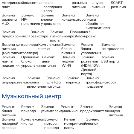
материнской
подсветки
после
разъема
шнура
SCART-
платы
попадания
питания
питания
разъема
влаги
Замена
Замена
Замена
Замена
Замена
разъема
ИК-
кнопок
конденсатора
платы
AUX
приемника
управления
обработки
видеосигнала
Замена
Замена
Замена
Прошивка /
предохранителя
резистора
сигнальной
разблокировка
платы
Замена контроллера
Комплексная
Замена
Ремонт
Замена
питания
чистка
блока
блока
контроллера
(мультиконтроллера)
питания
управления
Замена
Прошивка
Ремонт
Замена
Замена
Замена
лампы
блока
цепи
модуля
разъёмов
USB порта
подсветки
управления
питания
Wi-Fi
(HDMI, DVI,
Дисплей
порта)
Замена
Замена
Замена
Замена
Замена
аудиоразъема
кнопки
шлейфа
корпуса
трансформаторов
включения
матрицы
подсветки
Музыкальный центр
Ремонт
Ремонт
Замена
Ремонт
Замена
Замена
блока
привода
усилителей
динамика
предохранителя
шнура
питания
питания
Замена
Комплексная
Замена
Ремонт
Замена
лазерной
чистка
мотора
материнской
кнопок
головки
привода
платы