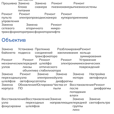
Прошивка
Замена
Замена
Ремонт
Ремонт
блока
сканера
пневмокамеры
пневмосистемы
питания
Ремонт
Ремонт
Ремонт
Ремонт
пульта
электропроводки
сканера
купюроприемника
управления
Замена
Замена
Ремонт
сетевого
вторичного
микро-
трансформатора
трансформатора
лифта
Объектив
Замена
Установка
Протяжка
Разблокировка
Ремонт
байонета
подвеса
соединений
заклинивания
кольца
трансфокатора
зуммирования
Ремонт
Ремонт
Ремонт
Ремонт
Устранение
механических
передней
шлейфа
электроники
механических
узлов
линзы
оптического
повреждений
объектива
стабилизатора
Замена
Ремонт
Замена
Замена
Замена
Настройка
переходных
узла
электронной
узла
мотора
автофокуса
шлейфов
автофокуса
платы
диафрагмы
Замена
Обновление
Юстировка
Чистка от
Восстановление
Ремонт
корпуса
ПО
пыли
после
диафрагмы
попадания
влаги
Восстановление
Восстановление
Замена
Замена
Замена
узла
переходных
направляющих
передней
светофильтра
фокусировки
шлейфов
группы
линз